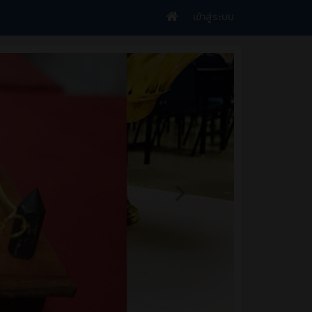
เข้าสู่ระบบ