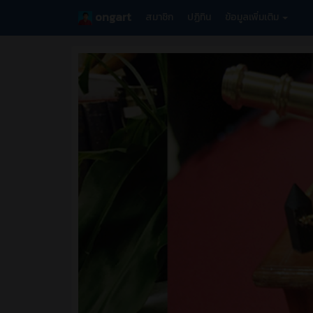
ongart
สมาชิก
ปฏิทิน
ข้อมูลเพิ่มเติม