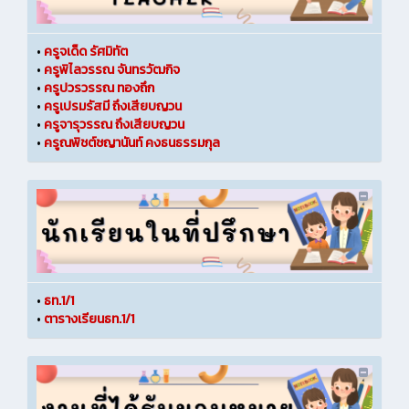
•
ครูจเด็ด รัศมิทัต
•
ครูพิไลวรรณ จันทรวัฒกิจ
•
ครูปวรวรรณ ทองถึก
•
ครูเปรมรัสมี ถึงเสียบญวน
•
ครูจารุวรรณ ถึงเสียบญวน
•
ครูณพิชต์ชญานันท์ คงธนธรรมกุล
•
ธท.1/1
•
ตารางเรียนธท.1/1