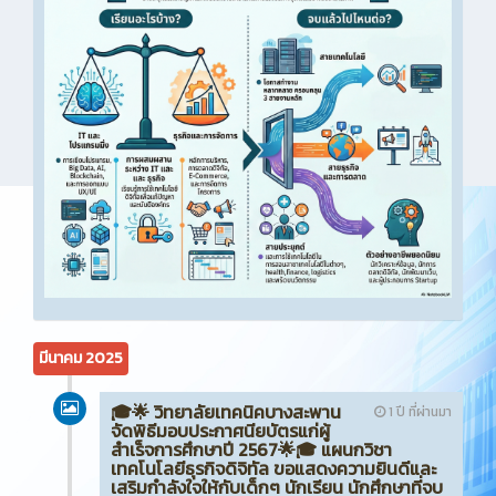
มีนาคม 2025
🎓🌟 วิทยาลัยเทคนิคบางสะพาน
1 ปี ที่ผ่านมา
จัดพิธีมอบประกาศนียบัตรแก่ผู้
สำเร็จการศึกษาปี 2567🌟🎓 แผนกวิชา
เทคโนโลยีธุรกิจดิจิทัล ขอแสดงความยินดีและ
เสริมกำลังใจให้กับเด็กๆ นักเรียน นักศึกษาที่จบ