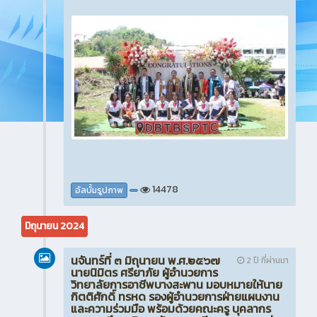
14478
อัลบั้มรูปภาพ
มิถุนายน 2024
นจันทร์ที่ ๓ มิถุนายน พ.ศ.๒๕๖๗
2 ปี ที่ผ่านมา
นายนิมิตร ศรียาภัย ผู้อำนวยการ
วิทยาลัยการอาชีพบางสะพาน มอบหมายให้นาย
กิตติศักดิ์ ทรหด รองผู้อำนวยการฝ่ายแผนงาน
และความร่วมมือ พร้อมด้วยคณะครู บุคลากร