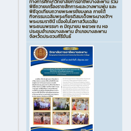
ทางการศึกษาวิทยาลัยการอาชีพบางสะพาน ร่วม
พิธีถวายเครื่องราชสักการะและวางพานพุ่ม และ
พิธีจุดเทียนถวายพระพรชัยมงคล ภายใต้
กิจกรรมเฉลิมพระเกียรติสมเด็จพระนางเจ้าฯ
พระบรมราชินี เนื่องในโอกาสวันเฉลิม
พระชนมพรรษา ๓ มิถุนายน ๒๕๖๗ ณ หอ
ประชุมอำเภอบางสะพาน อำเภอบางสะพาน
จังหวัดประจวบคีรีขันธ์