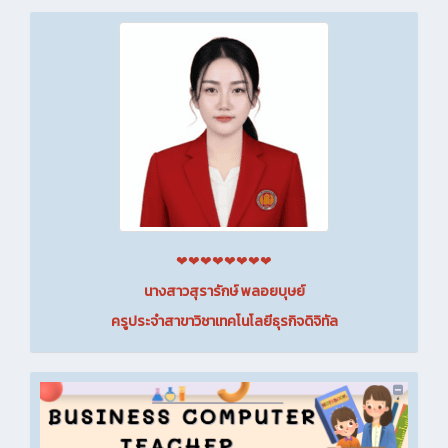
❤❤❤❤❤❤❤❤
นางสาวสุรารักษ์ พลอยบุษย์
ครูประจำสาขาวิชาเทคโนโลยีธุรกิจดิจิทัล