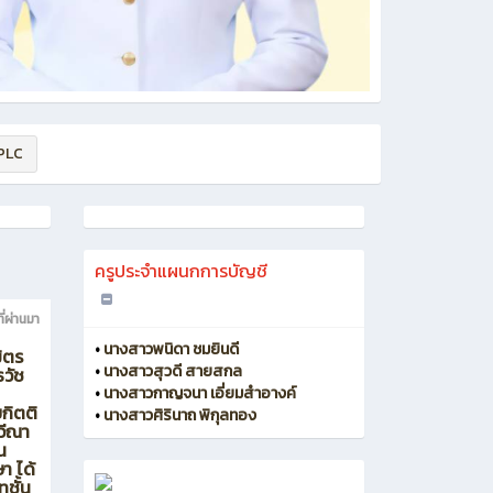
 PLC
ครูประจำแผนกการบัญชี
ที่ผ่านมา
•
นางสาวพนิดา ชมยินดี
ิตร
•
นางสาวสุวดี สายสกล
วัช
•
นางสาวกาญจนา เอี่ยมสำอางค์
กิตติ
•
นางสาวศิรินาถ พิกุลทอง
วีณา
น
า ได้
ทชั้น