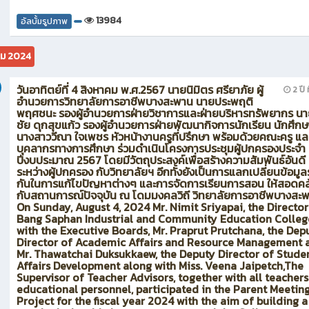
13984
อัลบั้มรูปภาพ
คม 2024
วันอาทิตย์ที่ 4 สิงหาคม พ.ศ.2567 นายนิมิตร ศรียาภัย ผู้
2 ปี ท
อำนวยการวิทยาลัยการอาชีพบางสะพาน นายประพฤติ
พฤศชนะ รองผู้อำนวยการฝ่ายวิชาการและฝ่ายบริหารทรัพยากร นา
ชัย ดุกสุขแก้ว รองผู้อำนวยการฝ่ายพัฒนากิจการนักเรียน นักศึกษ
นางสาววีณา ใจเพชร หัวหน้างานครูที่ปรึกษา พร้อมด้วยคณะครู แล
บุคลากรทางการศึกษา ร่วมดำเนินโครงการประชุมผู้ปกครองประจำ
ปีงบประมาณ 2567 โดยมีวัตถุประสงค์เพื่อสร้างความสัมพันธ์อันดี
ระหว่างผู้ปกครอง กับวิทยาลัยฯ อีกทั้งยังเป็นการแลกเปลี่ยนข้อมูล
กันในการแก้ไขปัญหาต่างๆ และการจัดการเรียนการสอน ให้สอดคล
กับสถานการณ์ปัจจุบัน ณ โดมมงคลวิถี วิทยาลัยการอาชีพบางสะ
On Sunday, August 4, 2024 Mr. Nimit Sriyapai, the Director
Bang Saphan Industrial and Community Education Colleg
with the Executive Boards, Mr. Praprut Prutchana, the Dep
Director of Academic Affairs and Resource Management 
Mr. Thawatchai Duksukkaew, the Deputy Director of Stude
Affairs Development along with Miss. Veena Jaipetch,The
Supervisor of Teacher Advisors, together with all teacher
educational personnel, participated in the Parent Meetin
Project for the fiscal year 2024 with the aim of building a