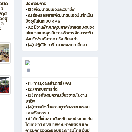
คนิค
ประกอบการ
าย
•
(3.) พัฒนาตนเองและวิชาชีพ
พฤศ
•
3.1 ร่องรอยการพัฒนาตนเองบันทึกเป็น
งผู้
ปัจจุบันในระบบ KMe
หด
•
3.2 มีงานพัฒนาคุณภาพ/งานตอบสนอง
ร
นโยบายและจุดเน้นการจัดการศึกษาระดับ
จังหวัด/ระดับภาค หรือเทียบเท่า
•
(4.) ปฏิบัติงานอื่น ๆ ของสถานศึกษา
•
(1.) การมุ่งผลสัมฤทธิ์ (PA)
•
(2.) การบริการที่ดี
•
(3.) การสั่งสมความเชี่ยวชาญในงาน
อาชีพ
•
(4.) การยึดมั่นความถูกต้องชอบธรรม
และจริยธรรม
•
4.1 ยึดมั่นในสถาบันหลักของประเทศ อัน
ได้แก่ ชาติ ศาสนา พระมหากษัตริย์ และ
การปกครองระบอบประชาธิปไตย อันมี