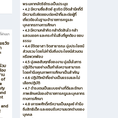
พระมหากษัตริย์ทรงเป็นประมุข
•
4.2 มีความซื่อสัตย์ สุจริต มีจิตสำนึกที่ดี
มีความรับผิดชอบต่อหน้าที่และต่อผู้ที่
เกี่ยวข้องในฐานะข้าราชการครูและ
บุคลากรทางการศึกษา
•
4.3 มีความกล้าคิด กล้าตัดสินใจ กล้า
ี่ผ่านมา
แสดงออก และกระทำในสิ่งที่ถูกต้อง ชอบ
ธรรม
ยธวัช
•
4.4 มีจิตอาสา จิตสาธารณะ มุ่งประโยชน์
า
ส่วนรวม โดยไม่คำนึงถึงประโยชน์ส่วนตน
ะ
หรือพวกพ้อง
•
4.5 มุ่งผลสัมฤทธิ์ของงาน มุ่งมั่นในการ
ร่วม
ปฏิบัติงานอย่างเต็มกำลังความสามารถ
้อง
โดยคำนึงคุณภาพการศึกษาเป็นสำคัญ
พาน
•
4.6 ปฏิบัติหน้าที่อย่างเป็นธรรมและไม่
 of
เลือกปฏิบัติ
e
uty
•
4.7 ดำรงตนเป็นแบบอย่างที่ดีและรักษา
and
ภาพลักษณ์ของข้าราชการครูและบุคลากร
nt
ทางการศึกษา
•
4.8 เคารพศักดิ์ศรีความเป็นมนุษย์ คำนึง
s and
ถึงสิทธิเด็ก และยอมรับความแตกต่างของ
g
บุคคล