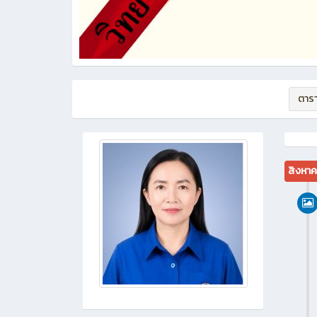
ตาร
สิงหา