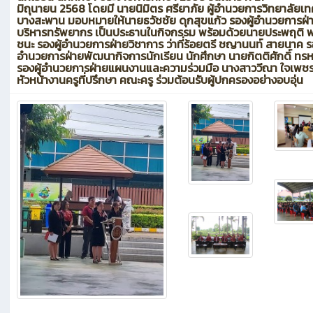
มิถุนายน 2568 โดยมี นายนิมิตร ศรียาภัย ผู้อำนวยการวิทยาลัยเท
บางสะพาน มอบหมายให้นายธวัชชัย ดุกสุขแก้ว รองผู้อำนวยการฝ่
บริหารทรัพยากร เป็นประธานในกิจกรรม พร้อมด้วยนายประพฤติ 
ชนะ รองผู้อำนวยการฝ่ายวิชาการ ว่าที่ร้อยตรี ชญานนท์ สายนาค รอ
อำนวยการฝ่ายพัฒนากิจการนักเรียน นักศึกษา นายกิตติศักดิ์ ทร
รองผู้อำนวยการฝ่ายแผนงานและความร่วมมือ นางสาววีณา ใจเพช
หัวหน้างานครูที่ปรึกษา คณะครู ร่วมต้อนรับผู้ปกครองอย่างอบอุ่น