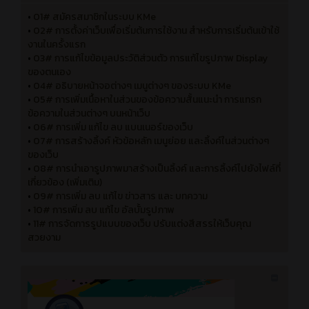
•
01# สมัครสมาชิกในระบบ KMe
•
02# การตั้งค่าเว็บเพื่อเริ่มต้นการใช้งาน สำหรับการเริ่มต้นเข้าใช้
งานในครั้งแรก
•
03# การแก้ไขข้อมูลประวัติส่วนตัว การแก้ไขรูปภาพ Display
ของตนเอง
•
04# อธิบายหน้าจอต่างๆ เมนูต่างๆ ของระบบ KMe
•
05# การเพิ่มเนื้อหาในส่วนของข้อความสั้นแนะนำ การแทรก
ข้อความในส่วนต่างๆ บนหน้าเว็บ
•
06# การเพิ่ม แก้ไข ลบ แบนเนอร์ของเว็บ
•
07# การสร้างลิ้งค์ หัวข้อหลัก เมนูย่อย และลิ้งค์ในส่วนต่างๆ
ของเว็บ
•
08# การนำเอารูปภาพมาสร้างเป็นลิ้งค์ และการลิ้งค์ไปยังไฟล์ที่
เกี่ยวข้อง (เพิ่มเติม)
•
09# การเพิ่ม ลบ แก้ไข ข่าวสาร และ บทความ
•
10# การเพิ่ม ลบ แก้ไข อัลบั้มรูปภาพ
•
11# การจัดการรูปแบบของเว็บ ปรับแต่งสีสรรให้เว็บคุณ
สวยงาม