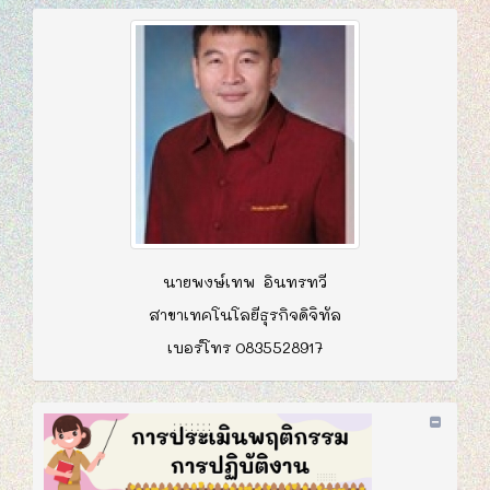
นายพงษ์เทพ อินทรทวี
สาขาเทคโนโลยีธุรกิจดิจิทัล
เบอร์โทร 0835528917