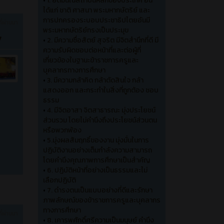
ได้แก่ ชาติ ศาสนา พระมหากษัตริย์ และ
การปกครองระบอบประชาธิปไตยอันมี
ที่ผ่านมา
พระมหากษัตริย์ทรงเป็นประมุข
7
•
2. มีความซื่อสัตย์ สุจริต มีจิตสำนึกที่ดี มี
ความรับผิดชอบต่อหน้าที่และต่อผู้ที่
เกี่ยวข้องในฐานะข้าราชการครูและ
บุคลากรทางการศึกษา
•
3. มีความกล้าคิด กล้าตัดสินใจ กล้า
แสดงออก และกระทำในสิ่งที่ถูกต้อง ชอบ
ธรรม
•
4. มีจิตอาสา จิตสาธารณะ มุ่งประโยชน์
ส่วนรวม โดยไม่คำนึงถึงประโยชน์ส่วนตน
หรือพวกพ้อง
•
5.มุ่งผลสัมฤทธิ์ของงาน มุ่งมั่นในการ
ปฏิบัติงานอย่างเต็มกำลังความสามารถ
โดยคำนึงคุณภาพการศึกษาเป็นสำคัญ
•
6. ปฏิบัติหน้าที่อย่างเป็นธรรมและไม่
เลือกปฏิบัติ
•
7. ดำรงตนเป็นแบบอย่างที่ดีและรักษา
ภาพลักษณ์ของข้าราชการครูและบุคลากร
ทางการศึกษา
ี่ผ่านมา
•
8. เคารพศักดิ์ศรีความเป็นมนุษย์ คำนึง