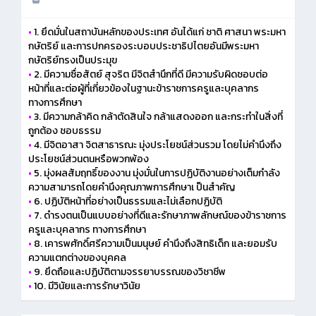
•
1. ยึดมั่นในสถาบันหลักของประเทศ อันได้แก่ ชาติ ศาสนา พระมหา
กษัตริย์ และการปกครองระบอบประชาธิปไตยอันมีพระมหา
กษัตริย์ทรงเป็นประมุข
•
2. มีความซื่อสัตย์ สุจริต มีจิตสำนึกที่ดี มีความรับผิดชอบต่อ
หน้าที่และต่อผู้ที่เกี่ยวข้องในฐานะข้าราชการครูและบุคลากร
ทางการศึกษา
•
3. มีความกล้าคิด กล้าตัดสินใจ กล้าแสดงออก และกระทำในสิ่งที่
ถูกต้อง ชอบธรรม
•
4. มีจิตอาสา จิตสาธารณะ มุ่งประโยชน์ส่วนรวม โดยไม่คำนึงถึง
ประโยชน์ส่วนตนหรือพวกพ้อง
•
5. มุ่งผลสัมฤทธิ์ของงาน มุ่งมั่นในการปฏิบัติงานอย่างเต็มกำลัง
ความสามารถโดยคำนึงคุณภาพการศึกษาเ ป็นสำคัญ
•
6. ปฏิบัติหน้าที่อย่างเป็นธรรมและไม่เลือกปฏิบัติ
•
7. ดำรงตนเป็นแบบอย่างที่ดีและรักษาภาพลักษณ์ของข้าราชการ
ครูและบุคลากร ทางการศึกษา
•
8. เคารพศักดิ์ศรีความเป็นมนุษย์ คำนึงถึงสิทธิเด็ก และยอมรับ
ความแตกต่างของบุคคล
•
9. ยึดถือและปฏิบัติตามจรรยาบรรณของวิชาชีพ
•
10. มีวินัยและการรักษาวินัย