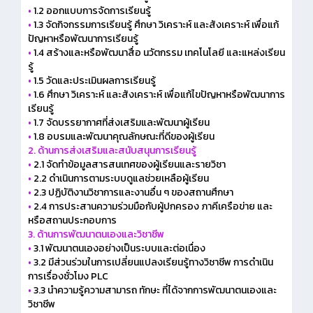
•
1.2 ออกแบบการจัดการเรียนรู้
•
1.3 จัดกิจกรรมการเรียนรู้ ศึกษา วิเคราะห์ และสังเคราะห์ เพื่อแก้
ปัญหาหรือพัฒนาการเรียนรู้
•
1.4 สร้างและหรือพัฒนาสื่อ นวัตกรรม เทคโนโลยี และแหล่งเรียน
รู้
•
1.5 วัดและประเมินผลการเรียนรู้
•
1.6 ศึกษา วิเคราะห์ และสังเคราะห์ เพื่อแก้ไขปัญหาหรือพัฒนาการ
เรียนรู้
•
1.7 จัดบรรยากาศที่ส่งเสริมและพัฒนาผู้เรียน
•
1.8 อบรมและพัฒนาคุณลักษณะที่ดีของผู้เรียน
2. ด้านการส่งเสริมและสนับสนุนการเรียนรู้
•
2.1 จัดทำข้อมูลสารสนเทศของผู้เรียนและรายวิชา
•
2.2 ดำเนินการตามระบบดูแลช่วยเหลือผู้เรียน
•
2.3 ปฏิบัติงานวิชาการและงานอื่น ๆ ของสถานศึกษา
•
2.4 การประสานความร่วมมือกับผู้ปกครอง ภาคีเครือข่าย และ
หรือสถานประกอบการ
3. ด้านการพัฒนาตนเองและวิชาชีพ
•
3.1 พัฒนาตนเองอย่างเป็นระบบและต่อเนื่อง
•
3.2 มีส่วนร่วมในการเปลี่ยนแปลงเรียนรู้ทางวิชาชีพ การดำเนิน
การเรื่องชั่วโมง PLC
•
3.3 นำความรู้ความสามารถ ทักษะ ที่ได้จากการพัฒนาตนเองและ
วิชาชีพ