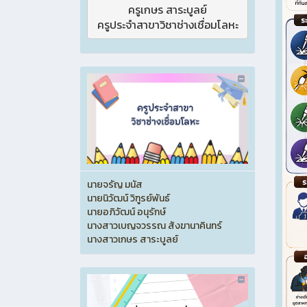
ครูเกษร สาระบูลย์

ครูประจำสาขาวิชาช่างเชื่อมโลหะ
นายจรัญ มนัส
นายนิวัฒน์ วิฑูรย์พันธ์
นายอภิวัฒน์ อนุรักษ์
นางสาวเบญจวรรณ สังฆานาคินทร์
นางสาวเกษร สาระบูลย์