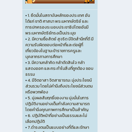
•
1. ยึดมั่นในสถาบันหลักของประเทศ อัน
ได้แก่ ชาติ ศาสนา พระมหากษัตริย์ และ
การปกครองระบอบประชาธิปไตยอันมี
พระมหากษัตริย์ทรงเป็นประมุข
•
2. มีความซื่อสัตย์ สุจริต มีจิตสำนึกที่ดี มี
ความรับผิดชอบต่อหน้าที่และต่อผู้ที่
เกี่ยวข้องในฐานะข้าราชการครูและ
บุคลากรทางการศึกษา
•
3. มีความกล้าคิด กล้าตัดสินใจ กล้า
แสดงออก และกระทำในสิ่งที่ถูกต้อง ชอบ
ธรรม
•
4. มีจิตอาสา จิตสาธารณะ มุ่งประโยชน์
ส่วนรวม โดยไม่คำนึงถึงประโยชน์ส่วนตน
หรือพวกพ้อง
•
5. มุ่งผลสัมฤทธิ์ของงาน มุ่งมั่นในการ
ปฏิบัติงานอย่างเต็มกำลังความสามารถ
โดยคำนึงคุณภาพการศึกษาเป็นสำคัญ
•
6. ปฏิบัติหน้าที่อย่างเป็นธรรมและไม่
เลือกปฏิบัติ
•
7.ดำรงตนเป็นแบบอย่างที่ดีและรักษา