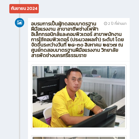
กันยายน 2024
อบรมการเป็นผู้ทดสอบมาตรฐาน
2 ปี ที่ผ่านมา
ฝีมือแรงงาน สาขาอาชีพช่างไฟฟ้า
อิเล็กทรอนิกส์และคอมพิวเตอร์ สาขาพนักงาน
การใช้คอมพิวเตอร์ (ประมวลผลคำ) ระดับ1 โดย
จัดขึ้นระหว่างวันที่ ๒๘-๓๐ สิงหาคม ๒๕๖๗ ณ
ศูนย์ทดสอบมาตรฐานฝีมือแรงงาน วิทยาลัย
สารพัดช่างนครศรีธรรมราช