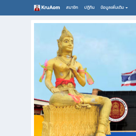
KruAom
สมาชิก
ปฏิทิน
ข้อมูลเพิ่มเติม