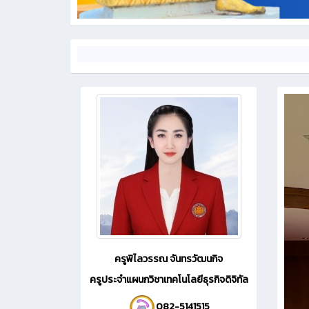
ครูพิไลวรรณ จันทรวัฒนกิจ
ครูประจำแผนกวิชาเทคโนโลยีธุรกิจดิจิทัล
082-5141515