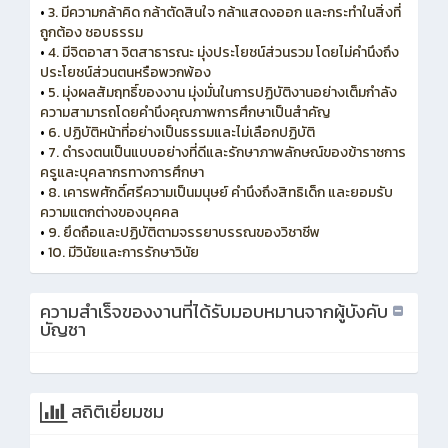
•
3. มีความกล้าคิด กล้าตัดสินใจ กล้าแสดงออก และกระทำในสิ่งที่
ถูกต้อง ชอบธรรม
•
4. มีจิตอาสา จิตสาธารณะ มุ่งประโยชน์ส่วนรวม โดยไม่คำนึงถึง
ประโยชน์ส่วนตนหรือพวกพ้อง
•
5. มุ่งผลสัมฤทธิ์ของงาน มุ่งมั่นในการปฏิบัติงานอย่างเต็มกำลัง
ความสามารถโดยคำนึงคุณภาพการศึกษาเป็นสำคัญ
•
6. ปฏิบัติหน้าที่อย่างเป็นธรรมและไม่เลือกปฏิบัติ
•
7. ดำรงตนเป็นแบบอย่างที่ดีและรักษาภาพลักษณ์ของข้าราชการ
ครูและบุคลากรทางการศึกษา
•
8. เคารพศักดิ์ศรีความเป็นมนุษย์ คำนึงถึงสิทธิเด็ก และยอมรับ
ความแตกต่างของบุคคล
•
9. ยึดถือและปฏิบัติตามจรรยาบรรณของวิชาชีพ
•
10. มีวินัยและการรักษาวินัย
ความสำเร็จของงานที่ได้รับมอบหมานจากผู้บังคับ
บัญชา
สถิติเยี่ยมชม