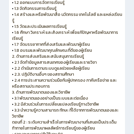
•
1.2 ออกแบบการจัดการเรียนรู้
•
1.3 จัดกิจกรรมการเรียนรู้
•
1.4 สร้างและหรือพัฒนาสื่อ นวัตกรรม เทคโนโลยี และแหล่งเรียน
รู้
•
1.5 วัดและประเมินผลการเรียนรู้
•
1.6 ศึกษา วิเคราะห์ และสังเคราะห์ เพื่อแก้ปัญหาหรือพัฒนาการ
เรียนรู้
•
1.7 จัดบรรยากาศที่ส่งเสริมและพัฒนาผู้เรียน
•
1.8 อบรมและพัฒนาคุณลักษณะที่ดีของผู้เรียน
2. ด้านการส่งเสริมและสนับสนุนการเรียนรู้
•
2.1 จัดทำข้อมูลสารสนเทศของผู้เรียนและรายวิชา
•
2.2 ดำเนินการตามระบบดูแลช่วยเหลือผู้เรียน
•
2.3. ปฏิบัติงานอื่นๆ ของสถานศึกษา
•
2.4 การประสานความร่วมมือกับผู้ปกครอง ภาคีเครือข่าย และ
หรือสถานประกอบการ
3. ด้านการพัฒนาตนเองและวิชาชีพ
•
3.1 พัฒนาตนเองอย่างเป็นระบบและต่อเนื่อง
•
3.2 มีส่วนร่วมในการเปลี่ยนแปลงเรียนรู้ทางวิชาชีพ
•
3.3 นำความรู้ความสามารถ ทักษะ ที่ได้จากการพัฒนาตนเองและ
วิชาชีพ
ตอนที่ 2 : ระดับความสำเร็จในการพัฒนางานที่เสนอเป็นประเด็น
ท้าทายในการพัฒนาผลลัพธ์การเรียนรู้ของผู้เรียน