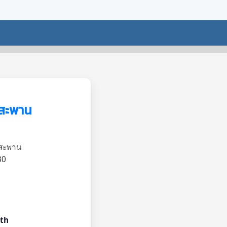
งสะพาน
งสะพาน
30
th