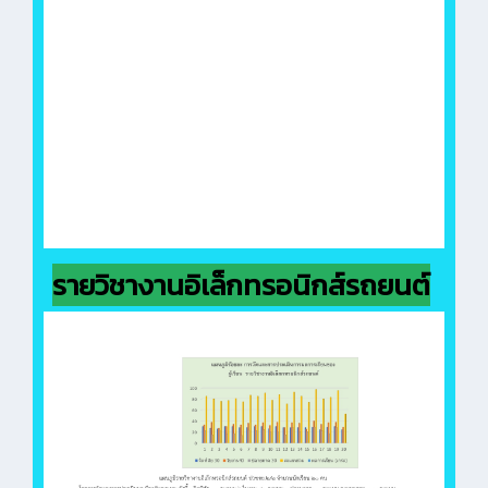
รายวิชางานอิเล็กทรอนิกส์รถยนต์