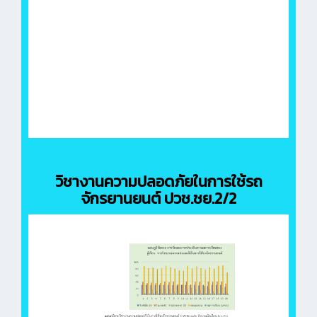
วิชางานความปลอดภัยในการใช้รถ
จักรยานยนต์ ปวช.ชย.2/2