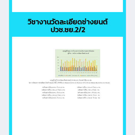
วิชางานวัดละเอียดช่างยนต์
ปวช.ชย.2/2