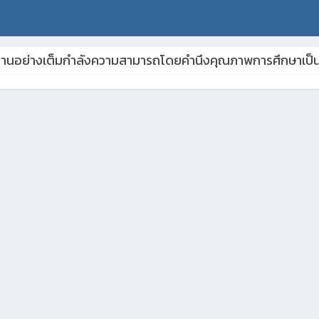
ิบัติงานอย่างเต็มกำลังความสามารถโดยคำนึงคุณภาพการศึกษาเป