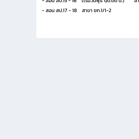
- สอน สป.15 - 16 (เริ่มวันพุธ ๑๐.๐๐ น.) สา
- สอน สป.17 - 18 สาขา ชก.1/1-2