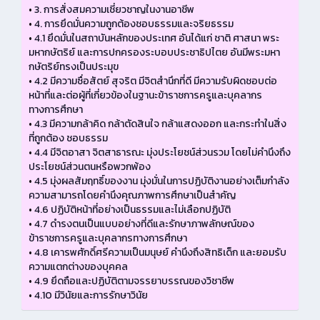
•
3. การสั่งสมความเชี่ยวชาญในงานอาชีพ
•
4. การยึดมั่นความถูกต้องชอบธรรมและจริยธรรม
•
4.1 ยึดมั่นในสถาบันหลักของประเทศ อันได้แก่ ชาติ ศาสนา พระ
มหากษัตริย์ และการปกครองระบอบประชาธิปไตย อันมีพระมหา
กษัตริย์ทรงเป็นประมุข
•
4.2 มีความซื่อสัตย์ สุจริต มีจิตสำนึกที่ดี มีความรับผิดชอบต่อ
หน้าที่และต่อผู้ที่เกี่ยวข้องในฐานะข้าราชการครูและบุคลากร
ทางการศึกษา
•
4.3 มีความกล้าคิด กล้าตัดสินใจ กล้าแสดงออก และกระทำในสิ่ง
ที่ถูกต้อง ชอบธรรม
•
4.4 มีจิตอาสา จิตสาธารณะ มุ่งประโยชน์ส่วนรวม โดยไม่คำนึงถึง
ประโยชน์ส่วนตนหรือพวกพ้อง
•
4.5 มุ่งผลสัมฤทธิ์ของงาน มุ่งมั่นในการปฏิบัติงานอย่างเต็มกำลัง
ความสามารถโดยคำนึงคุณภาพการศึกษาเป็นสำคัญ
•
4.6 ปฏิบัติหน้าที่อย่างเป็นธรรมและไม่เลือกปฏิบัติ
•
4.7 ดำรงตนเป็นแบบอย่างที่ดีและรักษาภาพลักษณ์ของ
ข้าราชการครูและบุคลากรทางการศึกษา
•
4.8 เคารพศักดิ์ศรีความเป็นมนุษย์ คำนึงถึงสิทธิเด็ก และยอมรับ
ความแตกต่างของบุคคล
•
4.9 ยึดถือและปฏิบัติตามจรรยาบรรณของวิชาชีพ
•
4.10 มีวินัยและการรักษาวินัย