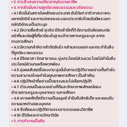
•
3. การสั่งสมความเชี่ยวชาญในงานอาชีพ
•
4. การยึดมั่นความถูกต้องชอบธรรมและจริยธรรม
•
4.1 ยึดมั่นในสถาบันหลักของประเทศ อันได้แก่ ชาติ ศาสนา พระ
มหากษัตริย์ และการปกครองระบอบประชาธิปไตยอันมีพระมหา
กษัตริย์ทรงเป็นประมุข
•
4.2 มีความซื่อสัตย์ สุจริต มีจิตสำนึกที่ดี มีความรับผิดชอบต่อ
หน้าที่และต่อผู้ที่เกี่ยวข้องในฐานะข้าราชการครูและบุค ลากร
ทางการศึกษา
•
4.3 มีความกล้าคิด กล้าตัดสินใจ กล้าแสดงออก และกระทำในสิ่ง
ที่ถูกต้อง ชอบธรรม
•
4.4 มีจิตอาสา จิตสาธารณะ มุ่งประโยชน์ส่วนรวม โดยไม่คำนึงถึง
ประโยชน์ส่วนตนหรือพวกพ้อง
•
4.5 มุ่งผลสัมฤทธิ์ของงาน มุ่งมั่นในการปฏิบัติงานอย่างเต็มกำลัง
ความสามารถโดยคำนึงคุณภาพการศึกษา เป็นสำคัญ
•
4.6 ปฏิบัติหน้าที่อย่างเป็นธรรมและไม่เลือกปฏิบัติ
•
4.7 ดำรงตนเป็นแบบอย่างที่ดีและรักษาภาพลักษณ์ของ
ข้าราชการครูและบุคลากรท างการศึกษา
•
4.8 เคารพศักดิ์ศรีความเป็นมนุษย์ คำนึงถึงสิทธิเด็ก และยอมรับ
ความแตกต่างของบุคคล
•
4.9 ยึดถือและปฏิบัติตามจรรยาบรรณของวิชาชีพ
•
4.10 มีวินัยและการรักษาวินัย
•
5. การทำงานเป็นทีม