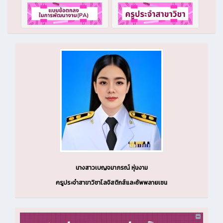
นางสาวเบญจมาภรณ์ หุ่นงาม
ครูประจำสาขาวิชาโลจิสติกส์และซัพพลายเชน