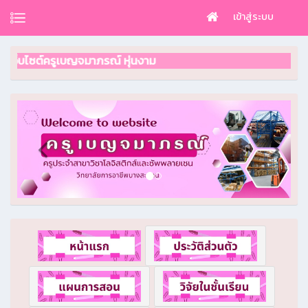
เข้าสู่ระบบ
่เว็บไซต์ครูเบญจมาภรณ์ หุ่นงาม