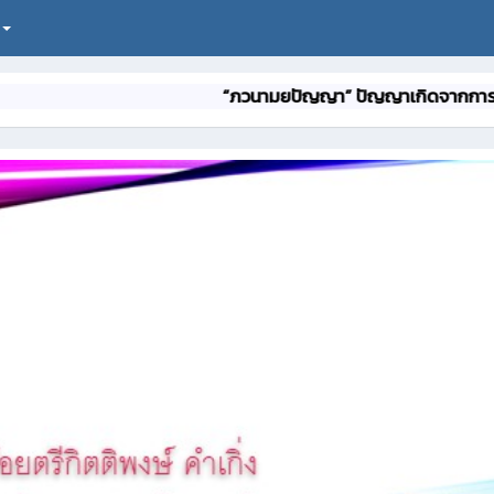
“ภวนามยปัญญา” ปัญญาเกิดจากการฝึกฝน