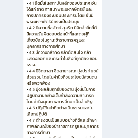
•
4.1 ยึดมั่นในสถาบันหลักของประเทศ อัน
ได้แก่ ชาติ ศาสนา พระมหากษัตริย์ และ
การปกครองระบอบประชาธิปไตย อันมี
พระมหากษัตริย์ทรงเป็นประมุข
•
4.2 มีความซื่อสัตย์ สุจริต มีจิตสำนึกที่ดี
มีความรับผิดชอบต่อหน้าที่และต่อผู้ที่
เกี่ยวข้องในฐานะข้าราชการครูและ
บุคลากรทางการศึกษา
•
4.3 มีความกล้าคิด กล้าตัดสินใจ กล้า
แสดงออก และกระทำในสิ่งที่ถูกต้อง ชอบ
ธรรม
•
4.4 มีจิตอาสา จิตสาธารณะ มุ่งประโยชน์
ส่วนรวม โดยไม่คำนึงถึงประโยชน์ส่วนตน
หรือพวกพ้อง
•
4.5 มุ่งผลสัมฤทธิ์ของงาน มุ่งมั่นในการ
ปฏิบัติงานอย่างเต็มกำลังความสามารถ
โดยคำนึงคุณภาพการศึกษาเป็นสำคัญ
•
4.6 ปฏิบัติหน้าที่อย่างเป็นธรรมและไม่
เลือกปฏิบัติ
•
4.7 ดำรงตนเป็นแบบอย่างที่ดีและรักษา
ภาพลักษณ์ของข้าราชการครูและบุคลากร
ทางการศึกษา