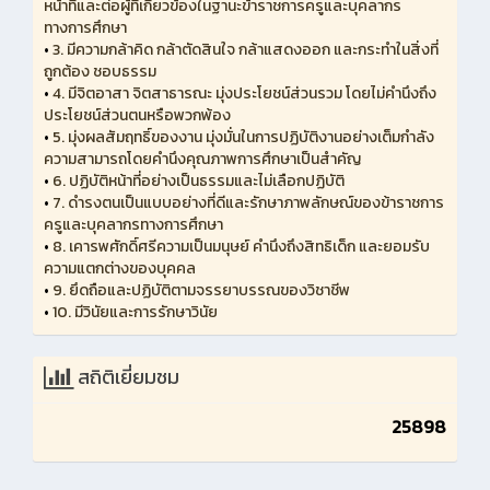
หน้าที่และต่อผู้ที่เกี่ยวข้องในฐานะข้าราชการครูและบุคลากร
ทางการศึกษา
•
3. มีความกล้าคิด กล้าตัดสินใจ กล้าแสดงออก และกระทำในสิ่งที่
ถูกต้อง ชอบธรรม
•
4. มีจิตอาสา จิตสาธารณะ มุ่งประโยชน์ส่วนรวม โดยไม่คำนึงถึง
ประโยชน์ส่วนตนหรือพวกพ้อง
•
5. มุ่งผลสัมฤทธิ์ของงาน มุ่งมั่นในการปฏิบัติงานอย่างเต็มกำลัง
ความสามารถโดยคำนึงคุณภาพการศึกษาเป็นสำคัญ
•
6. ปฏิบัติหน้าที่อย่างเป็นธรรมและไม่เลือกปฏิบัติ
•
7. ดำรงตนเป็นแบบอย่างที่ดีและรักษาภาพลักษณ์ของข้าราชการ
ครูและบุคลากรทางการศึกษา
•
8. เคารพศักดิ์ศรีความเป็นมนุษย์ คำนึงถึงสิทธิเด็ก และยอมรับ
ความแตกต่างของบุคคล
•
9. ยึดถือและปฏิบัติตามจรรยาบรรณของวิชาชีพ
•
10. มีวินัยและการรักษาวินัย
สถิติเยี่ยมชม
25898