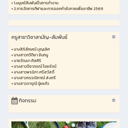
•
1.มนุษย์สัมพันธ์ในการทำงาน
•
2.การจัดการกีฬาและการออกกำลังกายเพื่ออาชีพ 2569
ครูสาขาวิชาสามัญ-สัมพันธ์
•
นางสิริลักษณ์ บุญเลิศ
•
นางสาวทวีติยา อินทนู
•
นายวัฒนา ศิลศิริ
•
นางสาวปียาภรณ์ ไชยรัตน์
•
นางสาวพรนิภา ศรีสวัสดิ์
•
นางสาวกรรณิกาณ์ ส่งศรี
•
นางสาวดารุณี นุ้ยแก้ว
กิจกรรม