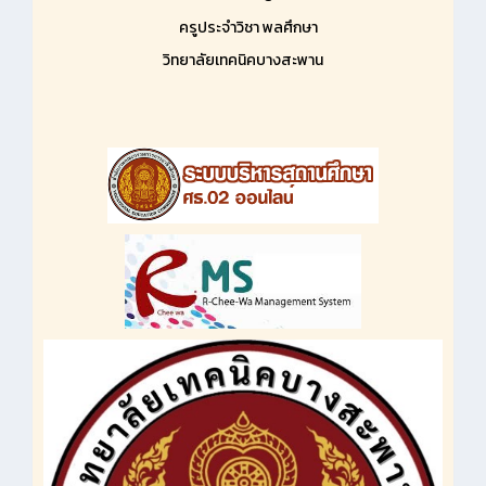
ครูประจำวิชา พลศึกษา
วิทยาลัยเทคนิคบางสะพาน