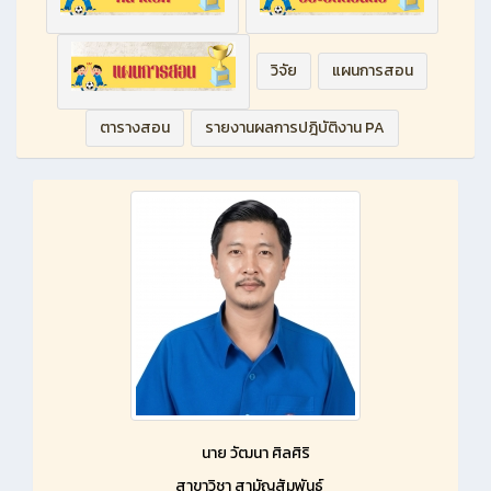
วิจัย
แผนการสอน
ตารางสอน
รายงานผลการปฎิบัติงาน PA
นาย วัฒนา ศิลศิริ
สาขาวิชา สามัญสัมพันธ์