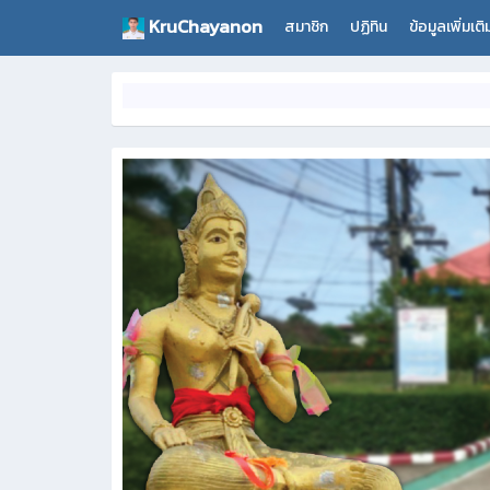
KruChayanon
สมาชิก
ปฏิทิน
ข้อมูลเพิ่มเต