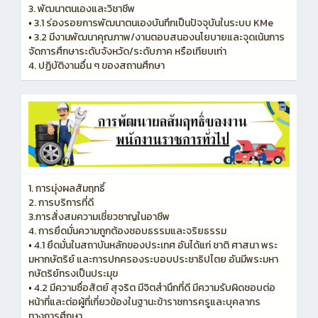
3. พัฒนาตนเองและวิชาชีพ
•
3.1 ร่องรอยการพัฒนาตนเองบันทึกเป็นปัจจุบันในระบบ KMe
•
3.2 มีงานพัฒนาคุณภาพ/งานตอบสนองนโยบายและจุดเน้นการ
จัดการศึกษาระดับจังหวัด/ระดับภาค หรือเทียบเท่า
4. ปฏิบัติงานอื่น ๆ ของสถานศึกษา
1. การมุ่งผลสัมฤทธิ์
2. การบริการที่ดี
3.การสั่งสมความเชี่ยวชาญในอาชีพ
4. การยึดมั่นความถูกต้องชอบธรรมและจริยธรรม
•
4.1 ยึดมั่นในสถาบันหลักของประเทศ อันได้แก่ ชาติ ศาสนา พระ
มหากษัตริย์ และการปกครองระบอบประชาธิปไตย อันมีพระมหา
กษัตริย์ทรงเป็นประมุข
•
4.2 มีความซื่อสัตย์ สุจริต มีจิตสำนึกที่ดี มีความรับผิดชอบต่อ
หน้าที่และต่อผู้ที่เกี่ยวข้องในฐานะข้าราชการครูและบุคลากร
ทางการศึกษา