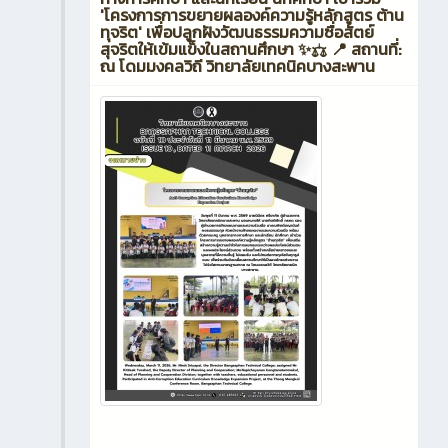
'โครงการการขยายผลองค์ความรู้หลักสูตร ต้าน
ทุจริต' เพื่อปลูกฝังวัฒนธรรมความซื่อสัตย์
สุจริตให้เข้มแข็งในสถานศึกษา ✨⚖️ 📍 สถานที่:
ณ โดมมงคลวิถี วิทยาลัยเทคนิคบางสะพาน