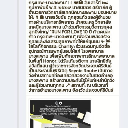
กรุงเทพ-บางสะพาน' 🏃‍♂️❤️🏥 วันเสาร์ที่ ๒๘
กุมภาพันธ์ พ.ศ. ๒๕๖๙ นายนิมิตร ศรียาภัย ผู้
อำนวยการวิทยาลัยเทคนิคบางสะพาน มอบหมาย
ให้: 👨‍🏫 นายธวัชชัย ดุกสุขแก้ว รองผู้อำนวย
การฝ่ายบริหารทรัพยากร นำคณะครู วิทยาลัย
เทคนิคบางสะพาน เข้าร่วมกิจกรรมวิ่งการกุศล
สุดยิ่งใหญ่ “RUN FOR LOVE 10 ปี ก้าวคนละ
ก้าว กรุงเทพ-บางสะพาน” เพื่อร่วมพลังสร้าง
กุศลและส่งเสริมสุขภาพที่ดีให้แก่ชุมชน ✨ 🌟
ไฮไลท์กิจกรรม: Charity: ร่วมระดมทุนจัดซื้อ
อุปกรณ์การแพทย์มอบให้แก่ โรงพยาบาล
บางสะพาน เพื่อเพิ่มศักยภาพการรักษาพยาบาล
ในพื้นที่ Honor: ได้รับเกียรติจาก นายสิทธิชัย
สวัสดิ์แสน ผู้ว่าราชการจังหวัดประจวบคีรีขันธ์
เป็นประธานในพิธีเปิด Scenic Route: เส้นทาง
วิ่งผ่านสถานที่ท่องเที่ยวที่สวยงามในเขตอำเภอ
บางสะพาน สร้างความประทับใจให้แก่เหล่านักวิ่ง
และผู้ร่วมงานทุกคน 📍 สถานที่: ณ บริเวณที่
ว่าการอำเภอบางสะพาน จังหวัดประจวบคีรีขันธ์