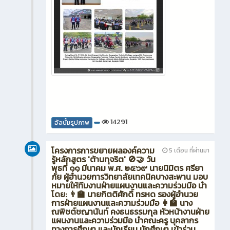
14291
อัลบั้มรูปภาพ
โครงการการขยายผลองค์ความ
5 เดือน ที่ผ่านมา
รู้หลักสูตร 'ต้านทุจริต' 🚫🤝 วัน
พุธที่ ๑๑ มีนาคม พ.ศ. ๒๕๖๙ นายนิมิตร ศรียา
ภัย ผู้อำนวยการวิทยาลัยเทคนิคบางสะพาน มอบ
หมายให้ทีมงานฝ่ายแผนงานและความร่วมมือ นำ
โดย: 👨‍🏫 นายกิตติศักดิ์ ทรหด รองผู้อำนวย
การฝ่ายแผนงานและความร่วมมือ 👩‍🏫 นาง
ณพิชต์ชญานันท์ คงธนธรรมกุล หัวหน้างานฝ่าย
แผนงานและความร่วมมือ นำคณะครู บุคลากร
ทางการศึกษา และนักเรียน นักศึกษา เข้าร่วม