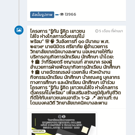
13966
อัลบั้มรูปภาพ
โครงการ “รู้ทัน รู้คิด เยาวชน
5 เดือน ที่ผ่านมา
ใส่ใจ ห่างไกลการตั้งครรภ์ไม่
พร้อม” 🌸🧠 วันอังคารที่ ๑๐ มีนาคม พ.ศ.
๒๕๖๙ นายนิมิตร ศรียาภัย ผู้อำนวยการ
วิทยาลัยเทคนิคบางสะพาน มอบหมายให้ทีม
บริหารงานกิจการนักเรียน นักศึกษา นำโดย:
👨‍🏫 ว่าที่ร้อยตรี ชญานนท์ สายนาค รองผู้
อำนวยการฝ่ายพัฒนากิจการนักเรียน นักศึกษา
👨‍🏫 นายฉัตรณรงษ์ เฉยกลิ่น หัวหน้างาน
กิจกรรมนักเรียน นักศึกษา นำคณะครู บุคลากร
ทางการศึกษา และนักเรียน นักศึกษา เข้าร่วม
โครงการ “รู้ทัน รู้คิด เยาวชนใส่ใจ ห่างไกลการ
ตั้งครรภ์ไม่พร้อม” เพื่อเสริมสร้างภูมิคุ้มกันชีวิต
ที่ดีให้กับเยาวชนคนอาชีวะ ✨🤝 📍 สถานที่: ณ
โดมมงคลวิถี วิทยาลัยเทคนิคบางสะพาน