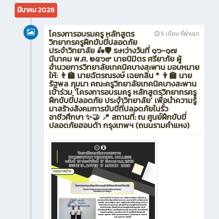
มีนาคม 2026
โครงการอบรมครู หลักสูตร
5 เดือน ที่ผ่านมา
วิทยากรครูฝึกขับขี่ปลอดภัย
ประจำวิทยาลัย 🛵🛡️ ระหว่างวันที่ ๑๖-๑๗
มีนาคม พ.ศ. ๒๕๖๙ นายนิมิตร ศรียาภัย ผู้
อำนวยการวิทยาลัยเทคนิคบางสะพาน มอบหมาย
ให้: 👨‍🏫 นายฉัตรณรงษ์ เฉยกลิ่น * 👨‍🏫 นาย
รัฐพล ภุมมา คณะครูวิทยาลัยเทคนิคบางสะพาน
เข้าร่วม 'โครงการอบรมครู หลักสูตรวิทยากรครู
ฝึกขับขี่ปลอดภัย ประจำวิทยาลัย' เพื่อนำความรู้
มาสร้างสังคมการขับขี่ที่ปลอดภัยในรั้ว
อาชีวศึกษา ✨🤝 📍 สถานที่: ณ ศูนย์ฝึกขับขี่
ปลอดภัยฮอนด้า กรุงเทพฯ (ถนนรามคำแหง)