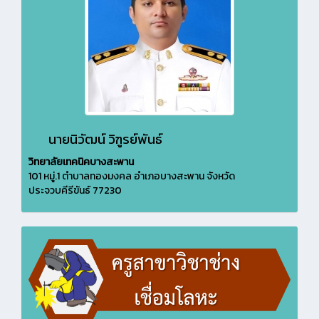
นายนิวัฒน์ วิฑูรย์พันธ์
วิทยาลัยเทคนิคบางสะพาน
101 หมู่.1 ตำบาลทองมงคล อำเภอบางสะพาน จังหวัด
ประจวบคีรีขันธ์ 77230