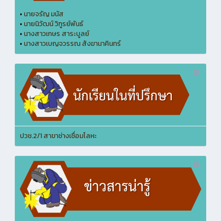
•
นายจรัญ มนัส
•
นายนิวัฒน์ วิฑูรย์พันธ์
•
นางสาวเกษร สาระบูลย์
•
นางสาวเบญจวรรณ สังฆานาคินทร์
ปวช.2/1 สาขาช่างเชื่อมโลหะ