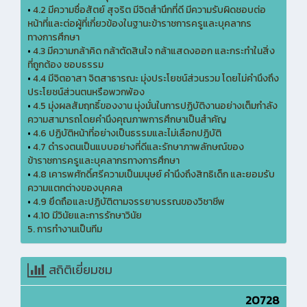
•
4.2 มีความซื่อสัตย์ สุจริต มีจิตสำนึกที่ดี มีความรับผิดชอบต่อ
หน้าที่และต่อผู้ที่เกี่ยวข้องในฐานะข้าราชการครูและบุคลากร
ทางการศึกษา
•
4.3 มีความกล้าคิด กล้าตัดสินใจ กล้าแสดงออก และกระทำในสิ่ง
ที่ถูกต้อง ชอบธรรม
•
4.4 มีจิตอาสา จิตสาธารณะ มุ่งประโยชน์ส่วนรวม โดยไม่คำนึงถึง
ประโยชน์ส่วนตนหรือพวกพ้อง
•
4.5 มุ่งผลสัมฤทธิ์ของงาน มุ่งมั่นในการปฏิบัติงานอย่างเต็มกำลัง
ความสามารถโดยคำนึงคุณภาพการศึกษาเป็นสำคัญ
•
4.6 ปฏิบัติหน้าที่อย่างเป็นธรรมและไม่เลือกปฏิบัติ
•
4.7 ดำรงตนเป็นแบบอย่างที่ดีและรักษาภาพลักษณ์ของ
ข้าราชการครูและบุคลากรทางการศึกษา
•
4.8 เคารพศักดิ์ศรีความเป็นมนุษย์ คำนึงถึงสิทธิเด็ก และยอมรับ
ความแตกต่างของบุคคล
•
4.9 ยึดถือและปฏิบัติตามจรรยาบรรณของวิชาชีพ
•
4.10 มีวินัยและการรักษาวินัย
5. การทำงานเป็นทีม
สถิติเยี่ยมชม
20728