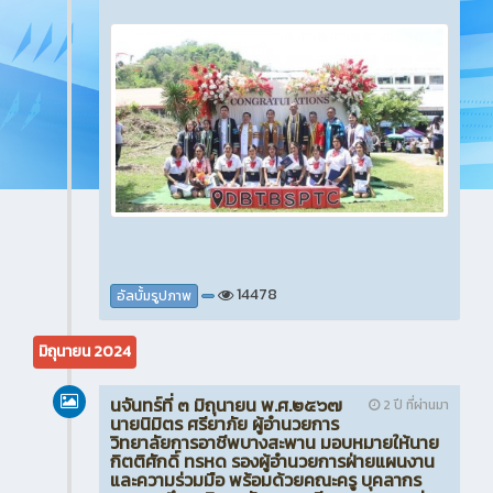
14478
อัลบั้มรูปภาพ
มิถุนายน 2024
นจันทร์ที่ ๓ มิถุนายน พ.ศ.๒๕๖๗
2 ปี ที่ผ่านมา
นายนิมิตร ศรียาภัย ผู้อำนวยการ
วิทยาลัยการอาชีพบางสะพาน มอบหมายให้นาย
กิตติศักดิ์ ทรหด รองผู้อำนวยการฝ่ายแผนงาน
และความร่วมมือ พร้อมด้วยคณะครู บุคลากร