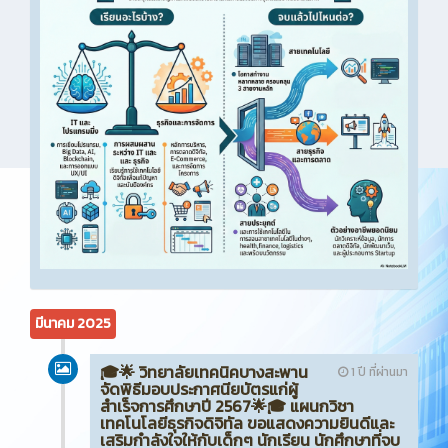
มีนาคม 2025
🎓🌟 วิทยาลัยเทคนิคบางสะพาน
1 ปี ที่ผ่านมา
จัดพิธีมอบประกาศนียบัตรแก่ผู้
สำเร็จการศึกษาปี 2567🌟🎓 แผนกวิชา
เทคโนโลยีธุรกิจดิจิทัล ขอแสดงความยินดีและ
เสริมกำลังใจให้กับเด็กๆ นักเรียน นักศึกษาที่จบ