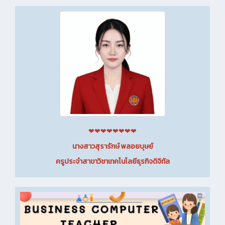
❤❤❤❤❤❤❤❤
นางสาวสุรารักษ์ พลอยบุษย์
ครูประจำสาขาวิชาเทคโนโลยีธุรกิจดิจิทัล