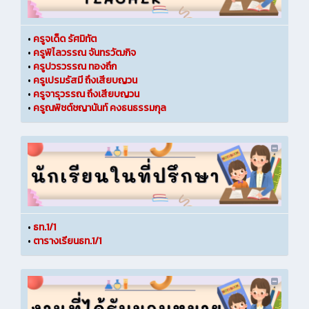
•
ครูจเด็ด รัศมิทัต
•
ครูพิไลวรรณ จันทรวัฒกิจ
•
ครูปวรวรรณ ทองถึก
•
ครูเปรมรัสมี ถึงเสียบญวน
•
ครูจารุวรรณ ถึงเสียบญวน
•
ครูณพิชต์ชญานันท์ คงธนธรรมกุล
•
ธท.1/1
•
ตารางเรียนธท.1/1