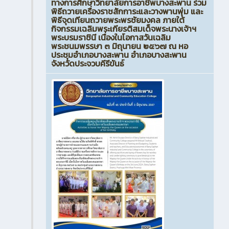
ทางการศึกษาวิทยาลัยการอาชีพบางสะพาน ร่วม
พิธีถวายเครื่องราชสักการะและวางพานพุ่ม และ
พิธีจุดเทียนถวายพระพรชัยมงคล ภายใต้
กิจกรรมเฉลิมพระเกียรติสมเด็จพระนางเจ้าฯ
พระบรมราชินี เนื่องในโอกาสวันเฉลิม
พระชนมพรรษา ๓ มิถุนายน ๒๕๖๗ ณ หอ
ประชุมอำเภอบางสะพาน อำเภอบางสะพาน
จังหวัดประจวบคีรีขันธ์