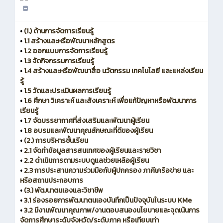
•
(1.) ด้านการจัดการเรียนรู้
•
1.1 สร้างและหรือพัฒนาหลักสูตร
•
1.2 ออกแบบการจัดการเรียนรู้
•
1.3 จัดกิจกรรมการเรียนรู้
•
1.4 สร้างและหรือพัฒนาสื่อ นวัตกรรม เทคโนโลยี และแหล่งเรียน
รู้
•
1.5 วัดและประเมินผลการเรียนรู้
•
1.6 ศึกษา วิเคราะห์ และสังเคราะห์ เพื่อแก้ปัญหาหรือพัฒนาการ
เรียนรู้
•
1.7 จัดบรรยากาศที่ส่งเสริมและพัฒนาผู้เรียน
•
1.8 อบรมและพัฒนาคุณลักษณะที่ดีของผู้เรียน
•
(2.) การบริหารชั้นเรียน
•
2.1 จัดทำข้อมูลสารสนเทศของผู้เรียนและรายวิชา
•
2.2 ดำเนินการตามระบบดูแลช่วยเหลือผู้เรียน
•
2.3 การประสานความร่วมมือกับผู้ปกครอง ภาคีเครือข่าย และ
หรือสถานประกอบการ
•
(3.) พัฒนาตนเองและวิชาชีพ
•
3.1 ร่องรอยการพัฒนาตนเองบันทึกเป็นปัจจุบันในระบบ KMe
•
3.2 มีงานพัฒนาคุณภาพ/งานตอบสนองนโยบายและจุดเน้นการ
จัดการศึกษาระดับจังหวัด/ระดับภาค หรือเทียบเท่า