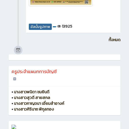
13925
อัลบั้มรูปภาพ
ทั้งหมด
ครูประจำแผนกการบัญชี
•
นางสาวพนิดา ชมยินดี
•
นางสาวสุวดี สายสกล
•
นางสาวกาญจนา เอี่ยมสำอางค์
•
นางสาวศิรินาถ พิกุลทอง