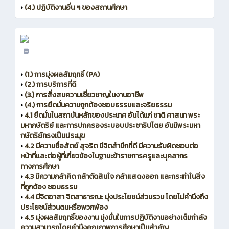
•
(4.) ปฏิบัติงานอื่น ๆ ของสถานศึกษา
•
(1.) การมุ่งผลสัมฤทธิ์ (PA)
•
(2.) การบริการที่ดี
•
(3.) การสั่งสมความเชี่ยวชาญในงานอาชีพ
•
(4.) การยึดมั่นความถูกต้องชอบธรรมและจริยธรรม
•
4.1 ยึดมั่นในสถาบันหลักของประเทศ อันได้แก่ ชาติ ศาสนา พระ
มหากษัตริย์ และการปกครองระบอบประชาธิปไตย อันมีพระมหา
กษัตริย์ทรงเป็นประมุข
•
4.2 มีความซื่อสัตย์ สุจริต มีจิตสำนึกที่ดี มีความรับผิดชอบต่อ
หน้าที่และต่อผู้ที่เกี่ยวข้องในฐานะข้าราชการครูและบุคลากร
ทางการศึกษา
•
4.3 มีความกล้าคิด กล้าตัดสินใจ กล้าแสดงออก และกระทำในสิ่ง
ที่ถูกต้อง ชอบธรรม
•
4.4 มีจิตอาสา จิตสาธารณะ มุ่งประโยชน์ส่วนรวม โดยไม่คำนึงถึง
ประโยชน์ส่วนตนหรือพวกพ้อง
•
4.5 มุ่งผลสัมฤทธิ์ของงาน มุ่งมั่นในการปฏิบัติงานอย่างเต็มกำลัง
ความสามารถโดยคำนึงคุณภาพการศึกษาเป็นสำคัญ