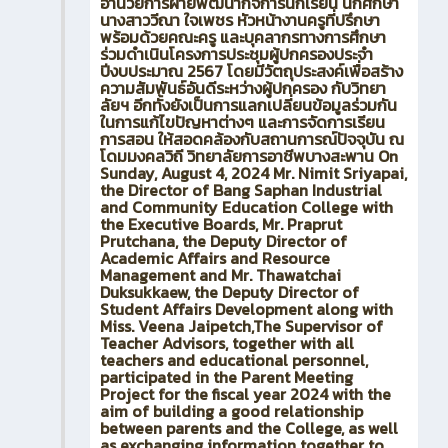
อำนวยการฝ่ายพัฒนากิจการนักเรียน นักศึกษา
นางสาววีณา ใจเพชร หัวหน้างานครูที่ปรึกษา
พร้อมด้วยคณะครู และบุคลากรทางการศึกษา
ร่วมดำเนินโครงการประชุมผู้ปกครองประจำ
ปีงบประมาณ 2567 โดยมีวัตถุประสงค์เพื่อสร้าง
ความสัมพันธ์อันดีระหว่างผู้ปกครอง กับวิทยา
ลัยฯ อีกทั้งยังเป็นการแลกเปลี่ยนข้อมูลร่วมกัน
ในการแก้ไขปัญหาต่างๆ และการจัดการเรียน
การสอน ให้สอดคล้องกับสถานการณ์ปัจจุบัน ณ
โดมมงคลวิถี วิทยาลัยการอาชีพบางสะพาน On
Sunday, August 4, 2024 Mr. Nimit Sriyapai,
the Director of Bang Saphan Industrial
and Community Education College with
the Executive Boards, Mr. Praprut
Prutchana, the Deputy Director of
Academic Affairs and Resource
Management and Mr. Thawatchai
Duksukkaew, the Deputy Director of
Student Affairs Development along with
Miss. Veena Jaipetch,The Supervisor of
Teacher Advisors, together with all
teachers and educational personnel,
participated in the Parent Meeting
Project for the fiscal year 2024 with the
aim of building a good relationship
between parents and the College, as well
as exchanging information together to