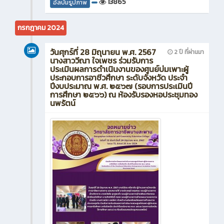
13865
อัลบั้มรูปภาพ
กรกฎาคม 2024
วันศุกร์ที่ 28 มิถุนายน พ.ศ. 2567
2 ปี ที่ผ่านมา
นางสาววีณา ใจเพชร ร่วมรับการ
ประเมินผลการดำเนินงานของศูนย์บ่มเพาะผู้
ประกอบการอาชีวศึกษา ระดับจังหวัด ประจำ
ปีงบประมาณ พ.ศ. ๒๕๖๗ (รอบการประเมินปี
การศึกษา ๒๕๖๖) ณ ห้องรับรองหอประชุมทอง
นพรัตน์