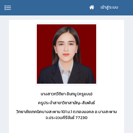
เข้าสู่ระบบ
นางสาวทวีติยา อินทนู (ครูแบม)
ครูประจำสาขาวิชาสามัญ-สัมพันธ์
วิทยาลัยเทคนิคบางสะพาน 101 ม.1 ต.ทองมงคล อ.บางสะพาน
จ.ประจวบคีรีขันธ์ 77230