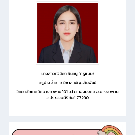
นางสาวทวีติยา อินทนู (ครูแบม)
ครูประจำสาขาวิชาสามัญ-สัมพันธ์
วิทยาลัยเทคนิคบางสะพาน 101 ม.1 ต.ทองมงคล อ.บางสะพาน
จ.ประจวบคีรีขันธ์ 77230