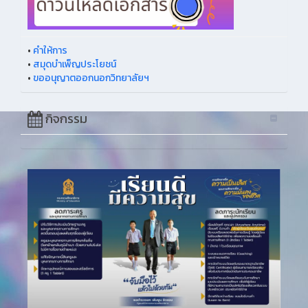
•
คำให้การ
•
สมุดบำเพ็ญประโยชน์
•
ขออนุญาตออกนอกวิทยาลัยฯ
กิจกรรม