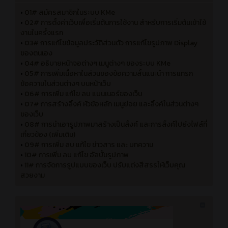
•
01# สมัครสมาชิกในระบบ KMe
•
02# การตั้งค่าเว็บเพื่อเริ่มต้นการใช้งาน สำหรับการเริ่มต้นเข้าใช้
งานในครั้งแรก
•
03# การแก้ไขข้อมูลประวัติส่วนตัว การแก้ไขรูปภาพ Display
ของตนเอง
•
04# อธิบายหน้าจอต่างๆ เมนูต่างๆ ของระบบ KMe
•
05# การเพิ่มเนื้อหาในส่วนของข้อความสั้นแนะนำ การแทรก
ข้อความในส่วนต่างๆ บนหน้าเว็บ
•
06# การเพิ่ม แก้ไข ลบ แบนเนอร์ของเว็บ
•
07# การสร้างลิ้งค์ หัวข้อหลัก เมนูย่อย และลิ้งค์ในส่วนต่างๆ
ของเว็บ
•
08# การนำเอารูปภาพมาสร้างเป็นลิ้งค์ และการลิ้งค์ไปยังไฟล์ที่
เกี่ยวข้อง (เพิ่มเติม)
•
09# การเพิ่ม ลบ แก้ไข ข่าวสาร และ บทความ
•
10# การเพิ่ม ลบ แก้ไข อัลบั้มรูปภาพ
•
11# การจัดการรูปแบบของเว็บ ปรับแต่งสีสรรให้เว็บคุณ
สวยงาม