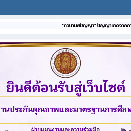
“ภวนามยปัญญา” ปัญญาเกิดจากการฝึกฝน