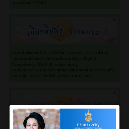
•
ภาคเรียนที่ 2/2568
•
การใช้ Microsoft Al Skills for Everyoue จำนวน 3 ชั่วโมง
•
พัฒนาสมรรถนะดิจิทัลระดับพื้นฐาน (Basic Digital
Competency) ด้วยระบบ e-Learnining
•
อบรมโครงการเสริมสร้างคุณธรรมและความโปร่งใสตามหลัก
ธรรมาภิบาล (ITA) ประจำปีงบประมาณ พ.ศ.2569
•
ปีการศึกษา 2566