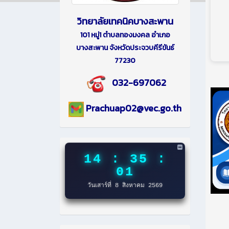
วิทยาลัยเทคนิคบางสะพาน
101 หมู่1 ตำบลทองมงคล อำเภอ
บางสะพาน จังหวัดประจวบคีรีขันธ์
77230
032-697062
Prachuap02@vec.go.th
14 : 35 :
02
วันเสาร์ที่ 8 สิงหาคม 2569